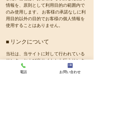
情報を、原則として利用目的の範囲内で
のみ使用します。 お客様の承諾なしに利
用目的以外の目的でお客様の個人情報を
使用することはありません。
​■ リンクについて
当社は、当サイトに対して行われている
リンク、および当サイトから行うリンク
に関し、いかなる保証をするものではあ
電話
お問い合わせ
りません。リンク元、リンク先のウェブ
サイトの利用はそれぞれの利用条件に従
ってご利用下さい。万一、何らかの損害
が発生したとしても、当社は一切責任を
負いません。
また、当サイトへのリンクは原則として
自由ですが、公序良俗に反するリンクサ
イトや当サイトを侵害する恐れのあるリ