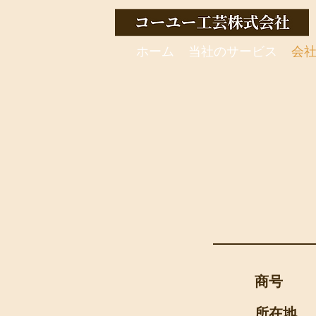
ホーム
当社のサービス
会
​商号
​所在地