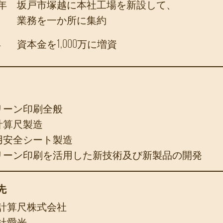
年
坂戸市塚越に本社工場を新設して、
業務を一か所に集約
年
資本金を1,000万に増資
リーン印刷全般
計算尺製造
用安全シート製造
リーン印刷を活用した新技術及び新製品の開発
先
計算尺株式会社
社愛光