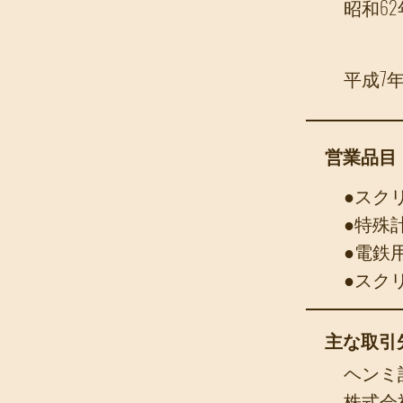
昭和62
平成7
​営業品目
●スク
●特殊
●電鉄
●スク
主な取引
ヘンミ
株式会