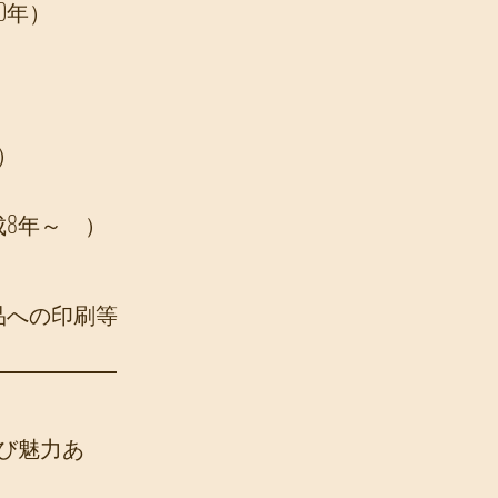
0年）
）
成8年～ ）
）
品への印刷等
び魅力あ