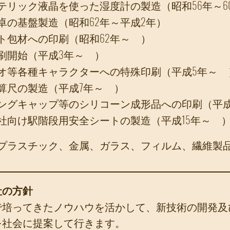
テリック液晶を使った湿度計の製造
（昭和56年～6
卓の基盤製造
（昭和62年～平成2年）
ト包材への印刷
（昭和62年～ ）
刷開始
（平成3年～ ）
オ等各種キャラクターへの特殊印刷
（平成5年～ 
算尺の製造
（平成7年～ ）
ングキャップ等のシリコーン成形品への印刷
（平
社向け駅階段用安全シートの製造
（平成15年～ 
プラスチック、金属、ガラス、フィルム、繊維製
社の方針
で培ってきたノウハウを活かして、新技術の開発及
を社会に提案して行きます。